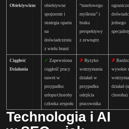
Obiektywizm
obiektywne
“tunelowego
ogranicz
spojrzenie i
myślenia” i
doświadc
strategia oparta
braku
jednego
na
perspektywy
specjalist
doświadczeniu
z zewnątrz
z wielu branż
Ciągłość
✓
Zapewniona
✗
Ryzyko
✗
Bardz
Działania
ciągłość pracy
wstrzymania
wysokie 
nawet w
działań w
wstrzyma
przypadku
przypadku
działań (
urlopu/choroby
odejścia
choroba)
członka zespołu
pracownika
Technologia i AI