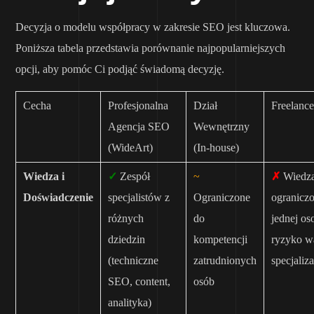
Decyzja o modelu współpracy w zakresie SEO jest kluczowa.
Poniższa tabela przedstawia porównanie najpopularniejszych
opcji, aby pomóc Ci podjąć świadomą decyzję.
Cecha
Profesjonalna
Dział
Freelance
Agencja SEO
Wewnętrzny
(WideArt)
(In-house)
Wiedza i
✓
Zespół
~
✗
Wiedz
Doświadczenie
specjalistów z
Ograniczone
ogranicz
różnych
do
jednej os
dziedzin
kompetencji
ryzyko w
(techniczne
zatrudnionych
specjaliza
SEO, content,
osób
analityka)