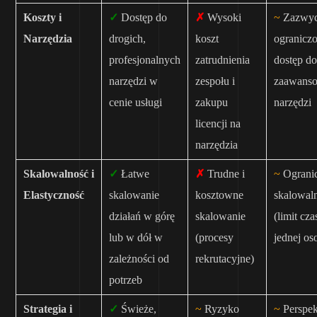
Koszty i
✓
Dostęp do
✗
Wysoki
~
Zazwyc
Narzędzia
drogich,
koszt
ogranicz
profesjonalnych
zatrudnienia
dostęp d
narzędzi w
zespołu i
zaawans
cenie usługi
zakupu
narzędzi
licencji na
narzędzia
Skalowalność i
✓
Łatwe
✗
Trudne i
~
Ograni
Elastyczność
skalowanie
kosztowne
skalowal
działań w górę
skalowanie
(limit cz
lub w dół w
(procesy
jednej os
zależności od
rekrutacyjne)
potrzeb
Strategia i
✓
Świeże,
~
Ryzyko
~
Perspe