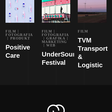
FILM
FILM
FILM
FOTOGRAFIA
FOTOGRAFIA
PRODUKT
GRAFIKA
TVM
MARKETING
Positive
WEB
Transport
UnderSound
Care
&
Festival
Logistic