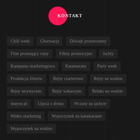
KONTAKT
Chill week
Chorwacja
Dźwięk przestrzenny
Film promujący rejsy
Filmy promocyjne
Jachty
Kampania marketingowa
Katamarany
Party week
Produkcja filmów
Rejsy czarterowe
Rejsy na wodzie
Rejsy turystyczne
Rejsy wakacyjne
Relaks na wodzie
seayou.pl
Ujęcia z drona
Wczasy na jachcie
Wideo marketing
Wypoczynek na katamaranie
Wypoczynek na wodzie