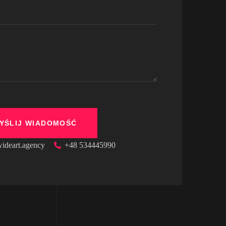
ideart.agency
+48 534445990