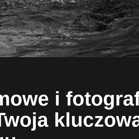
mowe i fotogra
 Twoja kluczow