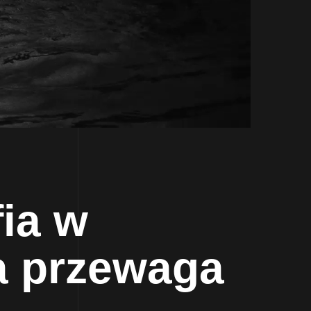
fia w
a przewaga