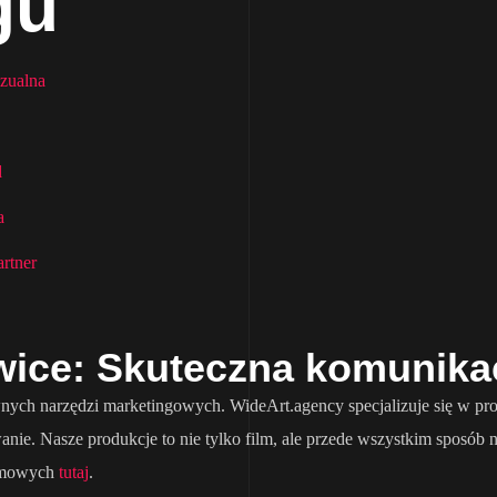
gu
zualna
d
a
rtner
wice: Skuteczna komunika
ywnych narzędzi marketingowych. WideArt.agency specjalizuje się w 
nie. Nasze produkcje to nie tylko film, ale przede wszystkim sposób 
lamowych
tutaj
.